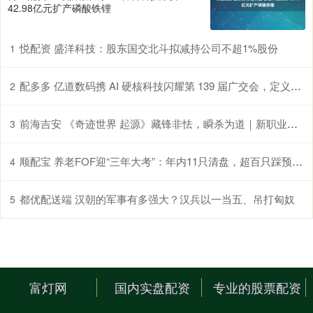
42.98亿元扩产磷酸铁锂
悦配资 盛洋科技：股东国交北斗拟减持公司不超1%股份
1
配多多 亿道数码携 AI 硬核科技闪耀第 139 届广交会，定义未来智能生活新图景！
2
前海吉安 《奇迹世界 起源》藏锋非怯，瞬杀为道｜新职业暗影全解析
3
顺配宝 养老FOF迎“三年大考”：年内11只清盘，超百只踩预警线
4
都优配送端 汉朝的军事有多强大？汉兵以一当五、吊打匈奴
5
富灯网
国内实盘配资
专业的股票配资