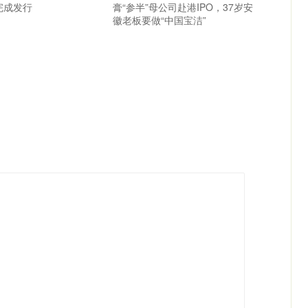
完成发行
膏“参半”母公司赴港IPO，37岁安
徽老板要做“中国宝洁”