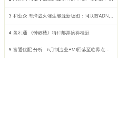
和业众 海湾战火催生能源新版图：阿联酋ADNOC拟斥资数百亿美元布局美国天然气业务
3
盈利通 《钟鼓楼》特种邮票摘得桂冠
4
富通优配 分析｜5月制造业PMI回落至临界点，高技术制造业PMI连续16个月位于扩张区间
5