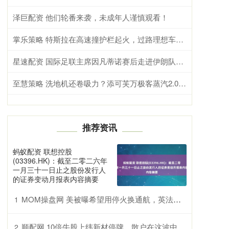
泽巨配资 他们轮番来袭，未成年人谨慎观看！
掌乐策略 特斯拉在高速撞护栏起火，过路理想车主拼命救下司机，李想发文回应：救人车主已找到，不要去管什么双标，坚持做自己认为正确的事就好
星速配资 国际足联主席因凡蒂诺赛后走进伊朗队更衣室，“你们比一切困难都更强大”
至慧策略 洗地机还卷吸力？添可芙万极客蒸汽2.0狠多了
推荐资讯
蚂蚁配资 联想控股
(03396.HK)：截至二零二六年
一月三十一日止之股份发行人
的证券变动月报表内容摘要
MOM操盘网 美被曝希望用停火换通航，英法拉30国“自己想办法”
1
顺配网 10倍牛股上纬新材停牌，散户在这波中到底赚了多少？
2