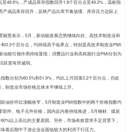
8.6%，产成品库存指数回升1.8个百分点至49.3%，温彬指
而产成品库存回升，反映产品出库节奏放缓、库存压力边际上
丽慧表示，5月，新动能发展态势继续向好。高技术制造业和
.7个和0.3个百分点，均持续高于临界点，特别是高技术制造业PMI
新动能引领作用持续显现；消费品行业和高耗能行业PMI分别为
市场活跃度有所减弱。
别为60.5%和51.9%，均比上月回落3.2个百分点，仍处
间，制造业市场价格总体水平继续上升。
油价环比涨幅收窄，5月制造业PMI指数中的两个价格指数均
零部件、电子元件价格，国内反内卷持续推进，5月钢材、煤炭
60%以上高位的主要原因。另外，市场有效需求不足背景下，
意味着后期中下游企业会面临较大的利润下行压力。