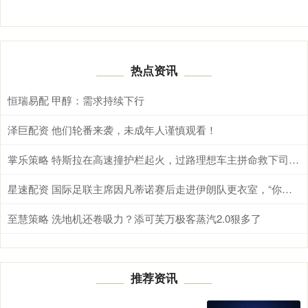
热点资讯
恒瑞易配 甲醇：需求持续下行
泽巨配资 他们轮番来袭，未成年人谨慎观看！
掌乐策略 特斯拉在高速撞护栏起火，过路理想车主拼命救下司机，李想发文回应：救人车主已找到，不要去管什么双标，坚持做自己认为正确的事就好
星速配资 国际足联主席因凡蒂诺赛后走进伊朗队更衣室，“你们比一切困难都更强大”
至慧策略 洗地机还卷吸力？添可芙万极客蒸汽2.0狠多了
推荐资讯