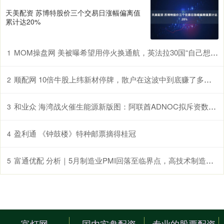
天美配资 苏博特股价三个交易日涨幅偏离值
累计达20%
MOM操盘网 美被曝希望用停火换通航，英法拉30国“自己想办法”
1
顺配网 10倍牛股上纬新材停牌，散户在这波中到底赚了多少？
2
和业众 海湾战火催生能源新版图：阿联酋ADNOC拟斥资数百亿美元布局美国天然气业务
3
盈利通 《钟鼓楼》特种邮票摘得桂冠
4
富通优配 分析｜5月制造业PMI回落至临界点，高技术制造业PMI连续16个月位于扩张区间
5
富灯网
国内实盘配资
专业的股票配资