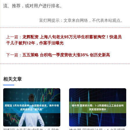
流、推荐，或对用户进行排名。
富灯网提示：文章来自网络，不代表本站观点。
上一篇：
龙辉配资 上海八旬老太95万元毕生积蓄被掏空！快递员
干儿子被判12年，作案手法曝光
下一篇：
五五策略 台积电一季度营收大涨35% 创历史新高
相关文章
期配宝 3月车市成绩单：头部集
擒牛网 国家统计局：1-2月规模