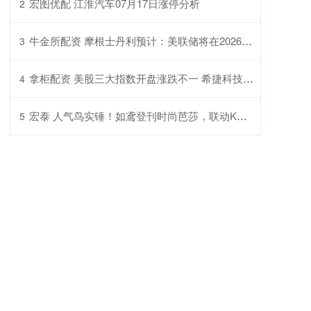
宏图优配 江淮汽车07月17日涨停分析
2
牛金所配资 摩根士丹利预计：美联储将在2026年维持利率不变 此前预测会在9月和12月降息
3
拿柜配资 美股三大指数开盘涨跌不一 希捷科技涨5%
4
宏泰 人气鸟实锤！如鸢登刊时尚芭莎，联动KEEP直接让系统“罢工”_Keep_玩家_奖牌
5