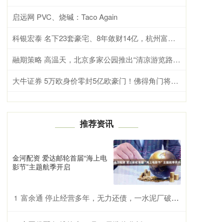
启远网 PVC、烧碱：Taco Again
科银宏泰 名下23套豪宅、8年敛财14亿，杭州富婆朱丽丽最终下场如何？
融期策略 高温天，北京多家公园推出“清凉游览路线”
大牛证券 5万欧身价零封5亿欧豪门！佛得角门将赛后落泪：我这一生都在为这一刻努力！
推荐资讯
金河配资 爱达邮轮首届“海上电
影节”主题航季开启
富余通 停止经营多年，无力还债，一水泥厂破产清算
1