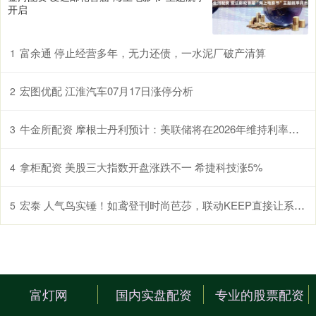
开启
富余通 停止经营多年，无力还债，一水泥厂破产清算
1
宏图优配 江淮汽车07月17日涨停分析
2
牛金所配资 摩根士丹利预计：美联储将在2026年维持利率不变 此前预测会在9月和12月降息
3
拿柜配资 美股三大指数开盘涨跌不一 希捷科技涨5%
4
宏泰 人气鸟实锤！如鸢登刊时尚芭莎，联动KEEP直接让系统“罢工”_Keep_玩家_奖牌
5
富灯网
国内实盘配资
专业的股票配资