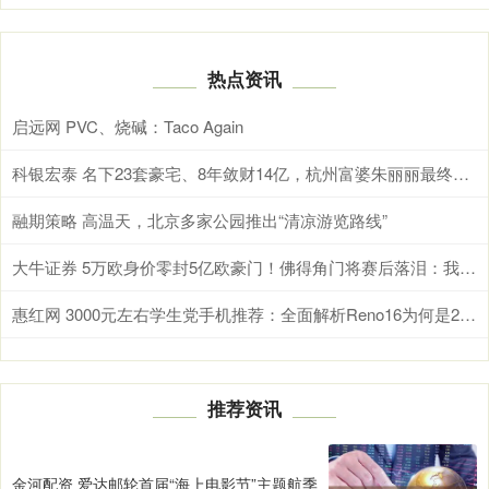
热点资讯
启远网 PVC、烧碱：Taco Again
科银宏泰 名下23套豪宅、8年敛财14亿，杭州富婆朱丽丽最终下场如何？
融期策略 高温天，北京多家公园推出“清凉游览路线”
大牛证券 5万欧身价零封5亿欧豪门！佛得角门将赛后落泪：我这一生都在为这一刻努力！
惠红网 3000元左右学生党手机推荐：全面解析Reno16为何是2026年首选
推荐资讯
金河配资 爱达邮轮首届“海上电影节”主题航季