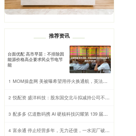
推荐资讯
台面优配 高市早苗：不排除因
能源价格高企要求民众节电节
能
MOM操盘网 美被曝希望用停火换通航，英法拉30国“自己想办法”
1
悦配资 盛洋科技：股东国交北斗拟减持公司不超1%股份
2
配多多 亿道数码携 AI 硬核科技闪耀第 139 届广交会，定义未来智能生活新图景！
3
富余通 停止经营多年，无力还债，一水泥厂破产清算
4