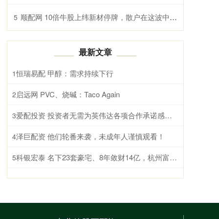
顺配网 10倍牛股上纬新材停牌，散户在这波中到底赚了多少？
5
最新文章
恒瑞易配 甲醇：需求持续下行
1
启远网 PVC、烧碱：Taco Again
2
爱配投资 投资者无需为英伟达各项合作承诺感到恐慌
3
泽巨配资 他们轮番来袭，未成年人谨慎观看！
4
科银宏泰 名下23套豪宅、8年敛财14亿，杭州富婆朱丽丽最终下场如何？
5