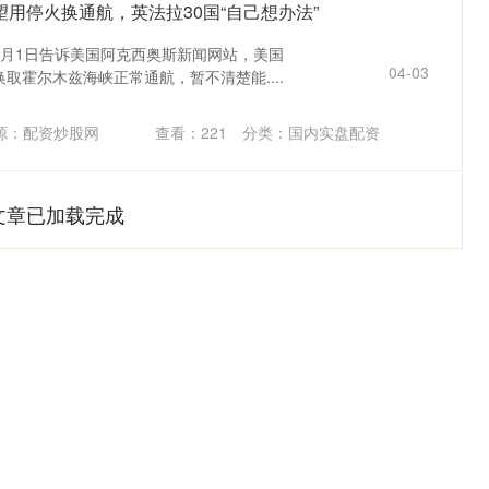
望用停火换通航，英法拉30国“自己想办法”
4月1日告诉美国阿克西奥斯新闻网站，美国
04-03
取霍尔木兹海峡正常通航，暂不清楚能....
源：配资炒股网
查看：
221
分类：
国内实盘配资
文章已加载完成