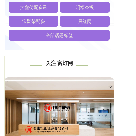
大鑫优配资讯
明福今投
宝聚荣配资
晟红网
全部话题标签
关注 富灯网