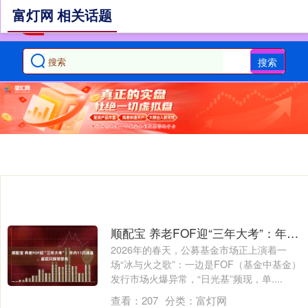
富灯网 相关话题
搜索
顺配宝 养老FOF迎“三年大考”：年内11只清盘，超百只踩预警线
2026年的春天，公募基金市场正上演着一
场“冰与火之歌”：一边是FOF（基金中基金）
发行市场火爆异常，“日光基”频现，单....
查看：
207
分类：
富灯网