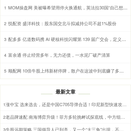
MOM操盘网 美被曝希望用停火换通航，英法拉30国“自己想办法”
1
悦配资 盛洋科技：股东国交北斗拟减持公司不超1%股份
2
配多多 亿道数码携 AI 硬核科技闪耀第 139 届广交会，定义未来智能生活新图景！
3
富余通 停止经营多年，无力还债，一水泥厂破产清算
4
顺配网 10倍牛股上纬新材停牌，散户在这波中到底赚了多少？
5
最新文章
涨中宝 选来选去，还是中国C705导弹合适！印尼新型快速攻击艇终于开工
1
老品牌速配 南海博弈升级！菲方多轮挑衅试探底线，中方组合拳牢牢掌握主动权
2
牛股远期策略 三国领导人已到齐，又一个“大三角”出现，不会再给美国留位子了
3